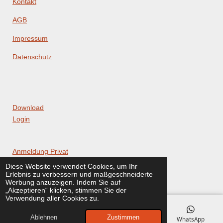
Kontakt
AGB
Impressum
Datenschutz
Download
Login
Anmeldung Privat
Diese Website verwendet Cookies, um Ihr
Anmeldung BuT
Erlebnis zu verbessern und maßgeschneiderte
© 2024 Nachhilfeschule Lernwelt
Werbung anzuzeigen. Indem Sie auf
„Akzeptieren“ klicken, stimmen Sie der
Verwendung aller Cookies zu.
Ablehnen
Zustimmen
E-Mail
Telefon
Telegram
WhatsApp