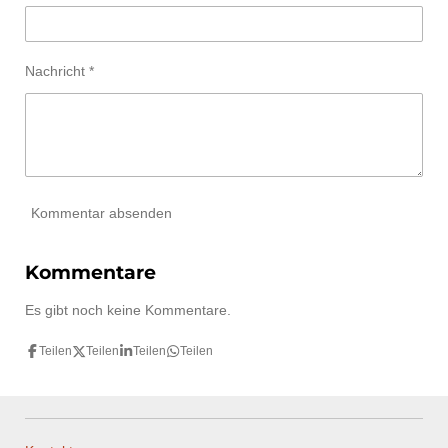
S
n
t
e
r
Nachricht *
n
e
Kommentar absenden
Kommentare
Es gibt noch keine Kommentare.
Teilen
Teilen
Teilen
Teilen